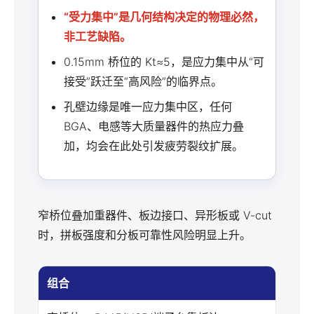
“受力集中”是几何结构决定的物理必然，
非工艺缺陷。
0.15mm 桥位的 Kt≈5，是应力集中从“可
接受”跃迁至“高风险”的临界点。
孔壁边缘是唯一应力集中区，任何
BGA、电感等大质量器件的热应力叠
加，均会在此处引发疲劳裂纹扩展。
窄桥位叠加重器件、板边接口、异形板或 V-cut
时，拼板强度和分板可靠性风险明显上升。
组合
风险