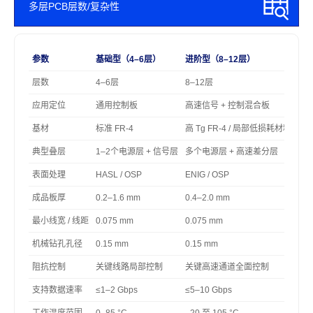
多层PCB层数/复杂性
参数
基础型（4–6层）
进阶型（8–12层）
高端
层数
4–6层
8–12层
14
应用定位
通用控制板
高速信号 + 控制混合板
核心
基材
标准 FR-4
高 Tg FR-4 / 局部低损耗材料
高 
典型叠层
1–2个电源层 + 信号层
多个电源层 + 高速差分层
多平
表面处理
HASL / OSP
ENIG / OSP
EN
成品板厚
0.2–1.6 mm
0.4–2.0 mm
1.
最小线宽 / 线距
0.075 mm
0.075 mm
0.
机械钻孔孔径
0.15 mm
0.15 mm
0.1
阻抗控制
关键线路局部控制
关键高速通道全面控制
全
支持数据速率
≤1–2 Gbps
≤5–10 Gbps
10
工作温度范围
0–85 °C
–20 至 105 °C
–40