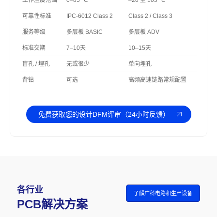
可靠性标准
IPC-6012 Class 2
Class 2 / Class 3
Cla
服务等级
多层板 BASIC
多层板 ADV
多层
标准交期
7–10天
10–15天
15
盲孔 / 埋孔
无或很少
单向埋孔
多阶
背钻
可选
高频高速链路常规配置
大量
免费获取您的设计DFM评审（24小时反馈）
各行业
了解广科电路和生产设备
PCB解决方案